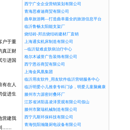
西宁广全企业营销策划有限公司
青海思睿迪商贸有限公司
曲阜旅游网―打造曲阜最全的旅游信息平台
临沂鲁畅太阳能支架厂
烧结砖-邦吉烧结砖建材厂直销
客户于重
上海通实机床制造有限公司
--临沂疑难皮肤病治疗中心
的真正财
格尔木诚誉广告装饰有限公司
试引进国
西宁恩谷商贸有限公司
上海金凤凰集团
临沂用友软件_用友软件临沂营销服务中心
唯有在人
临沂明爱小儿推拿专科门诊，明爱儿童脑瘫康
切促进生
复中心
滕州市力源密封叠环厂
江苏省沭阳县凌泽景观有限公司假山
滕州市聚瑞机械制造有限公司
西宁凡斯环保科技有限公司
地营建我
青海悦阳瀚隆厨电设备有限公司
训……