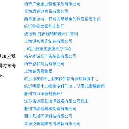
西宁广全企业营销策划有限公司
青海思睿迪商贸有限公司
曲阜旅游网―打造曲阜最全的旅游信息平台
临沂鲁畅太阳能支架厂
烧结砖-邦吉烧结砖建材厂直销
上海通实机床制造有限公司
--临沂疑难皮肤病治疗中心
以加盟我
格尔木诚誉广告装饰有限公司
西宁恩谷商贸有限公司
同时青海
上海金凤凰集团
标。
临沂用友软件_用友软件临沂营销服务中心
临沂明爱小儿推拿专科门诊，明爱儿童脑瘫康
复中心
滕州市力源密封叠环厂
江苏省沭阳县凌泽景观有限公司假山
滕州市聚瑞机械制造有限公司
西宁凡斯环保科技有限公司
青海悦阳瀚隆厨电设备有限公司